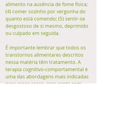
alimento na ausência de fome física; 
(4) comer sozinho por vergonha do 
quanto está comendo; (5) sentir-se 
desgostoso de si mesmo, deprimido 
ou culpado em seguida. 
É importante lembrar que todos os 
transtornos alimentares descritos 
nessa matéria têm tratamento. A 
terapia cognitivo-comportamental é 
uma das abordagens mais indicadas 
para esses casos, pois conta com 
estratégias que auxiliam no manejo 
da alimentação de forma saudável, 
trabalha com os pensamentos 
sabotadores associados aos 
transtornos e modifica 
comportamentos alimentares 
inadequados, além de auxiliar no 