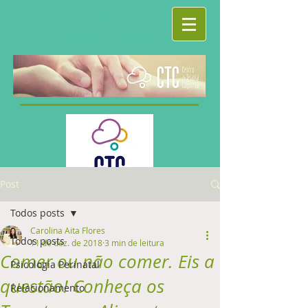
Centro de
Terapia Cognitiva
Post
Todos posts
Carolina Aita Flores
Todos posts
11 de dez. de 2018
3 min de leitura
Comer ou não comer. Eis a
Psicologia Perinatal
questão! Conheça os
Relacionamento