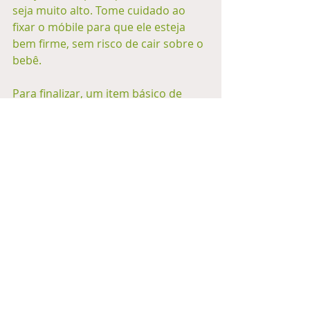
seja muito alto. Tome cuidado ao 
fixar o móbile para que ele esteja 
bem firme, sem risco de cair sobre o 
bebê. 
Para finalizar, um item básico de 
sobrevivência para os pais é a babá 
eletrônica. Vale muito a pena 
adquirir esse aparelho, que dá 
sossego aos pais durante as sonecas 
diurnas do bebê. Quando o bebê já 
estiver dormindo em seu quarto a 
babá eletrônica, especialmente 
aquela com vídeo, irá evitar com que 
você saia da cama diversas vezes 
apenas em função de um 
barulhinho. Você irá aprender a 
reconhecer os sons que seu filho faz 
e discernir se aquele som é um 