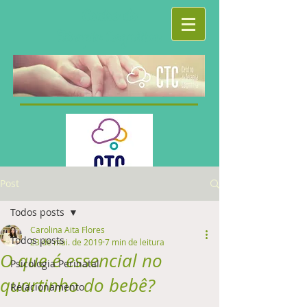
Centro de
Terapia Cognitiva
Post
Todos posts
Carolina Aita Flores
Todos posts
23 de mai. de 2019
7 min de leitura
O que é essencial no
Psicologia Perinatal
quartinho do bebê?
Relacionamento