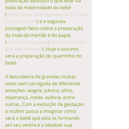
publicação abordou o que levar na 
mala da maternidade do bebê 
(
centrodeterapiacognitiva.com.br/blo
g/maladobebe
) e a segunda 
postagem falou sobre a preparação 
da mala da mamãe e do papai 
(
centrodeterapiacognitiva.com.br/blo
g/maladamamae
). Hoje o assunto 
será a preparação do quartinho do 
bebê. 
A descoberta da gravidez muitas 
vezes vem carregada de diferentes 
emoções: alegria, pânico, alívio, 
esperança, medo, euforia, entre 
outras. Com a evolução da gestação, 
a mulher passa a imaginar como 
será o bebê que está se formando 
em seu ventre e a idealizar sua 