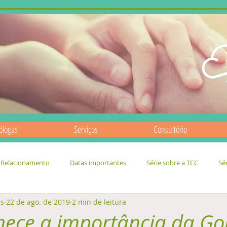
ólogas
Serviços
Consultório
Relacionamento
Datas importantes
Série sobre a TCC
Sé
es
22 de ago. de 2019
2 min de leitura
hece a importância da Go