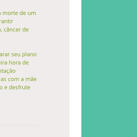
a morte de um 
antir 
, câncer de 
arar seu plano 
ra hora de 
ntação 
ias com a mãe 
o e desfrute 