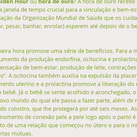
lden Hour
 ou 
hora de ouro
? A hora de ouro recebe
a janela de tempo crucial para a vinculação e bem-es
ação da Organização Mundial de Saúde que os cuid
ar, pesar, banhar, enrolar) esperem até depois de o 
ira hora promove uma série de benefícios. Para a 
umento da produção endorfina, ocitocina e prolactin
ensação de bem-estar, produção de leite, contrações 
”. A ocitocina também auxilia na expulsão da placen
ento uterino e a prolactina promove a liberação do c
o bebê. Já o bebê se sente acolhido e aconchegado, 
ovo mundo do qual ele passa a fazer parte, além de 
do colostro, que lhe protegerá por até seis meses. As
omento de conexão pele a pele logo após o parto é 
nto de uma relação que começou no útero e para o in
rtas mútuas. 