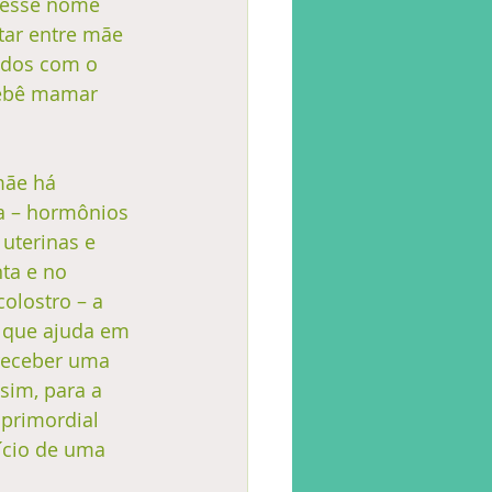
 esse nome 
tar entre mãe 
ados com o 
bebê mamar 
mãe há 
a – hormônios 
uterinas e 
ta e no 
olostro – a 
o que ajuda em 
receber uma 
sim, para a 
primordial 
ício de uma 