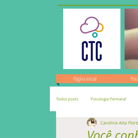
Página inicial
Psic
Todos posts
Psicologia Perinatal
Carolina Aita Flor
Crônicas
Tópicos especiais
Você con