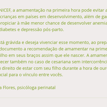
ICEF, a amamentação na primeira hora pode evitar 
rianças em países em desenvolvimento, além de gar
propiciar à mãe menor chance de desenvolver anemia
diabetes e depressão pós-parto.
stá grávida e deseja vivenciar esse momento, ao prep
o documento a recomendação de amamentar na primei
 filho em seus braços assim que ele nascer. A amame
ecer também no caso de cesariana sem intercorrênc
u direito de estar com seu filho durante a hora de our
al para o vínculo entre vocês. 
a Flores, psicóloga perinatal