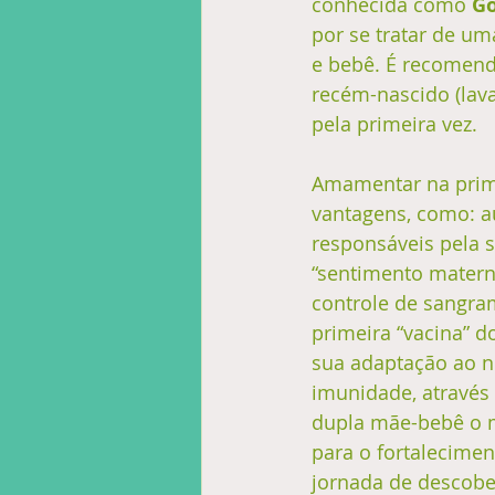
conhecida como 
Go
por se tratar de um
e bebê. É recomend
recém-nascido (lav
pela primeira vez. 
Amamentar na prime
vantagens, como: a
responsáveis pela s
“sentimento materno
controle de sangram
primeira “vacina” d
sua adaptação ao n
imunidade, através 
dupla mãe-bebê o m
para o fortalecime
jornada de descobe