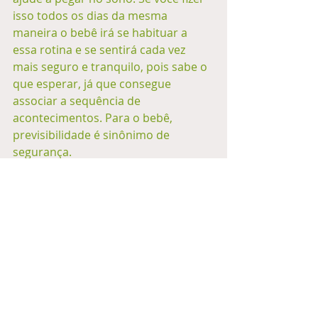
isso todos os dias da mesma 
maneira o bebê irá se habituar a 
essa rotina e se sentirá cada vez 
mais seguro e tranquilo, pois sabe o 
que esperar, já que consegue 
associar a sequência de 
acontecimentos. Para o bebê, 
previsibilidade é sinônimo de 
segurança. 
Os filhos não vêm com manual de 
instrução e isso não é ruim, pois é 
você que irá escrever o seu. Você vai 
pegando o jeito, conhecendo os 
sinais que seu filho emite, 
descobrindo o que funciona para 
acalmar o choro, qual a posição ele 
mais gosta de ser segurado, que 