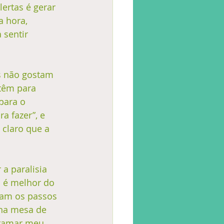
ertas é gerar 
 hora, 
 sentir 
s não gostam 
têm para 
para o 
 fazer”, e 
 claro que a 
a paralisia 
 é melhor do 
ram os passos 
nha mesa de 
gramar meu 