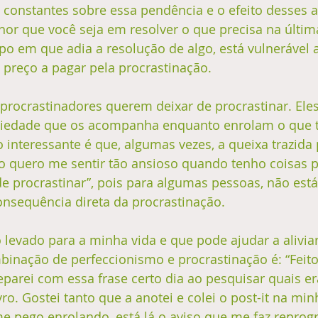
 constantes sobre essa pendência e o efeito desses al
or que você seja em resolver o que precisa na última
o em que adia a resolução de algo, está vulnerável a
 preço a pagar pela procrastinação. 
 procrastinadores querem deixar de procrastinar. Ele
siedade que os acompanha enquanto enrolam o que 
o interessante é que, algumas vezes, a queixa trazida 
 quero me sentir tão ansioso quando tenho coisas pra
e procrastinar”, pois para algumas pessoas, não está
nsequência direta da procrastinação. 
evado para a minha vida e que pode ajudar a aliviar 
binação de perfeccionismo e procrastinação é: “Feito
eparei com essa frase certo dia ao pesquisar quais e
vro. Gostei tanto que a anotei e colei o post-it na mi
e pego enrolando, está lá o aviso que me faz repro