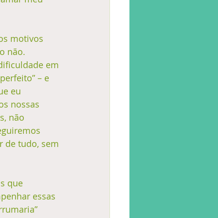
dos motivos 
o não. 
dificuldade em 
erfeito” – e 
ue eu 
os nossas 
s, não 
eguiremos 
r de tudo, sem 
os que 
mpenhar essas 
rumaria” 