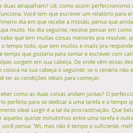
as duas atrapalham? Ué, como assim perfeccionismo 
unciona. Você tem que escrever um relatório para en
meiro dia em que recebe a missão, pensa que ainda
upa muito. No dia seguinte, resolve pensar em como 
ercebe que tem muitas coisas menores pra resolver, 
o o tempo todo, que tem muitos e-mails pra responde
e tempo que gostaria para sentar e escrever com calm
ulpas surgem em sua cabeça. De onde vêm essas des
 coloca na sua cabeça o seguinte: se o cenário não es
té ter as condições ideais para começar.
eber como as duas coisas andam juntas? O perfeccio
io perfeito para se dedicar a uma tarefa e o tempo q
ento ideal surgir é a tal da procrastinação. Que bel
r aqueles quinze minutinhos entre uma tarefa e outra
o, você pensa: “Ah, mas não é tempo o suficiente, melh