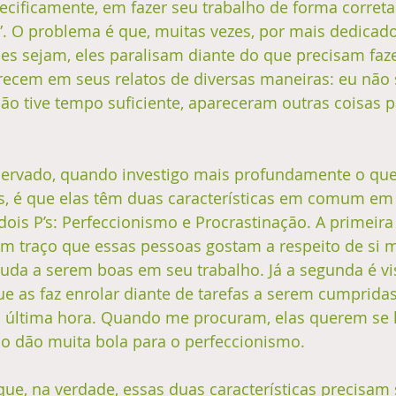
ecificamente, em fazer seu trabalho de forma correta 
”. O problema é que, muitas vezes, por mais dedicado
s sejam, eles paralisam diante do que precisam faze
recem em seus relatos de diversas maneiras: eu não 
o tive tempo suficiente, apareceram outras coisas pa
ervado, quando investigo mais profundamente o que
s, é que elas têm duas características em comum em
ois P’s: Perfeccionismo e Procrastinação. A primeira 
um traço que essas pessoas gostam a respeito de si 
juda a serem boas em seu trabalho. Já a segunda é vi
ue as faz enrolar diante de tarefas a serem cumpridas
a última hora. Quando me procuram, elas querem se l
ão dão muita bola para o perfeccionismo. 
que, na verdade, essas duas características precisam 