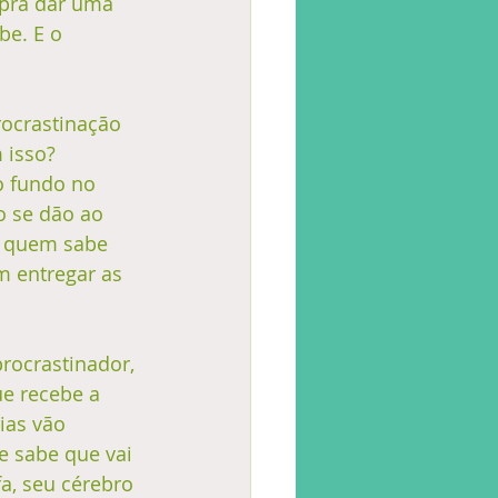
 pra dar uma 
be. E o 
ocrastinação 
 isso? 
o fundo no 
o se dão ao 
na quem sabe 
m entregar as 
rocrastinador, 
e recebe a 
ias vão 
e sabe que vai 
a, seu cérebro 