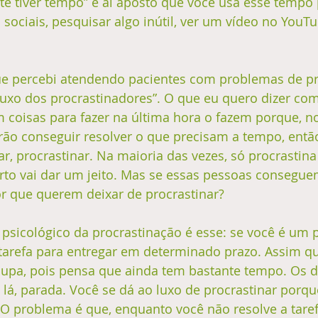
e tiver tempo” e aí aposto que você usa esse tempo
 sociais, pesquisar algo inútil, ver um vídeo no YouTu
 percebi atendendo pacientes com problemas de pr
“luxo dos procrastinadores”. O que eu quero dizer com
 coisas para fazer na última hora o fazem porque, n
rão conseguir resolver o que precisam a tempo, entã
iar, procrastinar. Na maioria das vezes, só procrasti
rto vai dar um jeito. Mas se essas pessoas consegue
or que querem deixar de procrastinar?
sicológico da procrastinação é esse: se você é um p
arefa para entregar em determinado prazo. Assim qu
cupa, pois pensa que ainda tem bastante tempo. Os d
 lá, parada. Você se dá ao luxo de procrastinar porqu
 O problema é que, enquanto você não resolve a taref