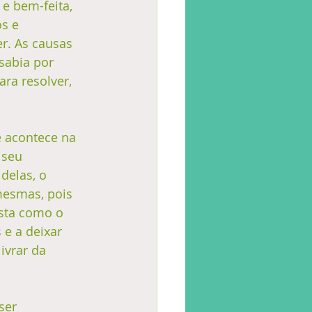
e bem-feita, 
s e 
r. As causas 
sabia por 
ra resolver, 
 acontece na 
 seu 
delas, o 
mesmas, pois 
sta como o 
 e a deixar 
ivrar da 
ser 