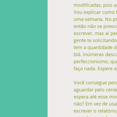
modificadas, pois 
Vou explicar como f
uma semana. No pri
então não se preoc
escrever, mas aí p
gente te solicitand
tem a quantidade d
blá. Inúmeras desc
perfeccionismo, que
faça nada. Espere a
Você consegue perc
aguardar pelo cenár
espera até esse mom
não? Em vez de usa
escrever o relatóri