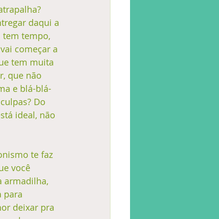
atrapalha? 
tregar daqui a 
 tem tempo, 
vai começar a 
que tem muita 
r, que não 
a e blá-blá-
culpas? Do 
tá ideal, não 
nismo te faz 
ue você 
a armadilha, 
 para 
or deixar pra 