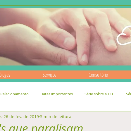
ólogas
Serviços
Consultório
Relacionamento
Datas importantes
Série sobre a TCC
Sé
es
26 de fev. de 2019
5 min de leitura
's que paralisam