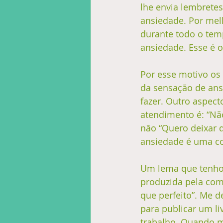
lhe envia lembretes
ansiedade. Por melh
durante todo o temp
ansiedade. Esse é o
Por esse motivo os
da sensação de an
fazer. Outro aspect
atendimento é: “Não
não “Quero deixar d
ansiedade é uma co
Um lema que tenho l
produzida pela com
que perfeito”. Me d
para publicar um li
trabalho. Quando m